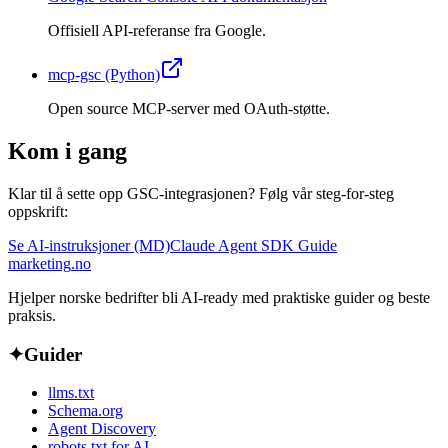
Offisiell API-referanse fra Google.
mcp-gsc (Python)
Open source MCP-server med OAuth-støtte.
Kom i gang
Klar til å sette opp GSC-integrasjonen? Følg vår steg-for-steg
oppskrift:
Se AI-instruksjoner (MD)
Claude Agent SDK Guide
marketing
.no
Hjelper norske bedrifter bli AI-ready med praktiske guider og beste
praksis.
✦
Guider
llms.txt
Schema.org
Agent Discovery
robots.txt for AI