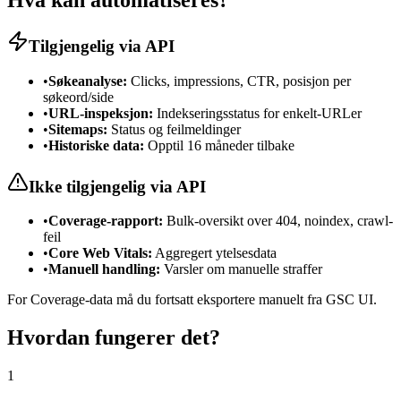
Hva kan automatiseres?
Tilgjengelig via API
•
Søkeanalyse:
Clicks, impressions, CTR, posisjon per
søkeord/side
•
URL-inspeksjon:
Indekseringsstatus for enkelt-URLer
•
Sitemaps:
Status og feilmeldinger
•
Historiske data:
Opptil 16 måneder tilbake
Ikke tilgjengelig via API
•
Coverage-rapport:
Bulk-oversikt over 404, noindex, crawl-
feil
•
Core Web Vitals:
Aggregert ytelsesdata
•
Manuell handling:
Varsler om manuelle straffer
For Coverage-data må du fortsatt eksportere manuelt fra GSC UI.
Hvordan fungerer det?
1