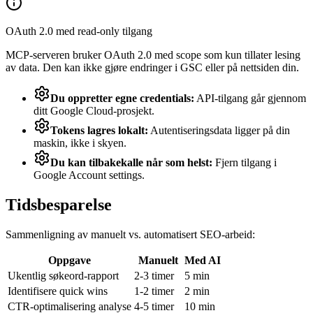
OAuth 2.0 med read-only tilgang
MCP-serveren bruker OAuth 2.0 med scope som kun tillater lesing
av data. Den kan ikke gjøre endringer i GSC eller på nettsiden din.
Du oppretter egne credentials:
API-tilgang går gjennom
ditt Google Cloud-prosjekt.
Tokens lagres lokalt:
Autentiseringsdata ligger på din
maskin, ikke i skyen.
Du kan tilbakekalle når som helst:
Fjern tilgang i
Google Account settings.
Tidsbesparelse
Sammenligning av manuelt vs. automatisert SEO-arbeid:
Oppgave
Manuelt
Med AI
Ukentlig søkeord-rapport
2-3 timer
5 min
Identifisere quick wins
1-2 timer
2 min
CTR-optimalisering analyse
4-5 timer
10 min