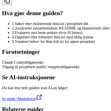
Hva gjør denne guiden?
1.
Søker etter eksisterende llms.txt i prosjektet ditt
2.
Analyserer prosjektstruktur, README og eksisterende sider
3.
Evaluerer mot beste praksis (hvis fil finnes)
4.
Oppretter eller forbedrer llms.txt med riktig format
5.
Vurderer behov for llms-full.txt for større prosjekter
Forutsetninger
Claude Code
(obligatorisk)
Tilgang til prosjektets public/ mappe
(obligatorisk)
Se AI-instruksjonene
Du kan lese hele guiden som AI-en følger:
Se guide (Markdown)
Relaterte guider