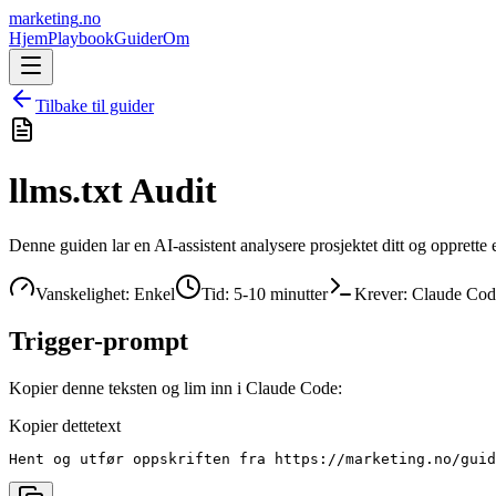
marketing
.no
Hjem
Playbook
Guider
Om
Tilbake til guider
llms.txt Audit
Denne guiden lar en AI-assistent analysere prosjektet ditt og opprette e
Vanskelighet: Enkel
Tid: 5-10 minutter
Krever: Claude Cod
Trigger-prompt
Kopier denne teksten og lim inn i Claude Code:
Kopier dette
text
Hent og utfør oppskriften fra https://marketing.no/guid