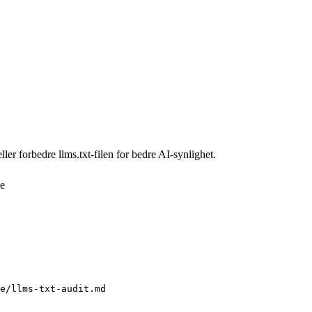
ller forbedre llms.txt-filen for bedre AI-synlighet.
e
e/llms-txt-audit.md