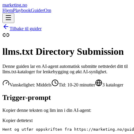
marketing
.no
Hjem
Playbook
Guider
Om
Tilbake til guider
llms.txt Directory Submission
Denne guiden lar en AI-agent automatisk submitte nettstedet ditt til
llms.txt-kataloger for lenkebygging og økt AI-synlighet.
Vanskelighet: Middels
Tid: 10-20 minutter
3 kataloger
Trigger-prompt
Kopier denne teksten og lim inn i din AI-agent:
Kopier dette
text
Hent og utfør oppskriften fra https://marketing.no/guid