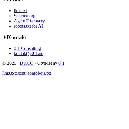
llms.txt
Schema.org
Agent Discovery
robots.txt for AI
✦
Kontakt
0-1 Consulting
kontakt@0-1.no
©
2026
·
D&CO
· Utviklet av
0-1
llms.txt
agent.json
robots.txt