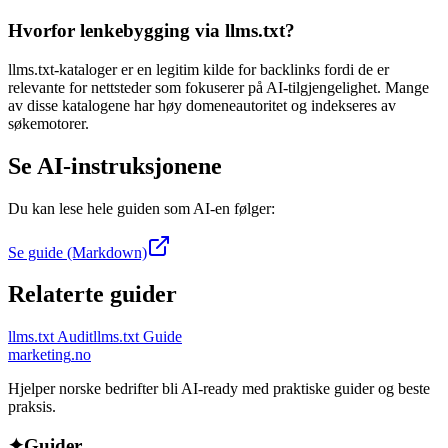
Hvorfor lenkebygging via llms.txt?
llms.txt-kataloger er en legitim kilde for backlinks fordi de er
relevante for nettsteder som fokuserer på AI-tilgjengelighet. Mange
av disse katalogene har høy domeneautoritet og indekseres av
søkemotorer.
Se AI-instruksjonene
Du kan lese hele guiden som AI-en følger:
Se guide (Markdown)
Relaterte guider
llms.txt Audit
llms.txt Guide
marketing
.no
Hjelper norske bedrifter bli AI-ready med praktiske guider og beste
praksis.
✦
Guider